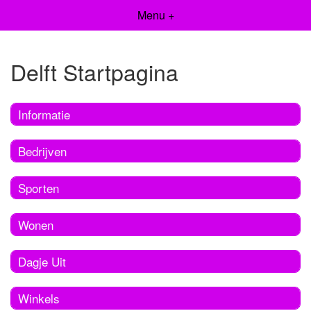
Menu +
Delft Startpagina
Informatie
Bedrijven
Sporten
Wonen
Dagje Uit
Winkels